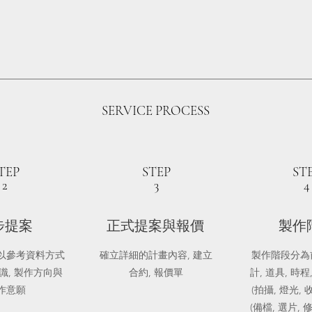
SERVICE PROCESS
TEP
STEP
ST
2
3
4
步提案
正式提案與報價
製作
以參考資料方式
確立詳細的計畫內容, 建立
製作階段分為
識, 製作方向與
合約, 報價單
計, 道具, 時程
作意願
(拍攝, 燈光, 
(備檔, 選片, 