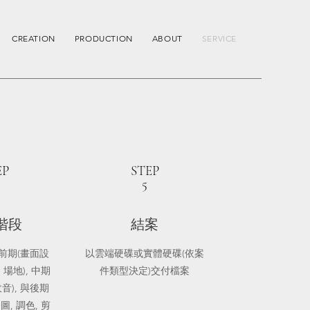
CREATION
PRODUCTION
ABOUT
SERVICE
EP
STEP
5
階段
結案
前期(畫面設
以雲端硬碟或實體硬碟(依案
, 場地), 中期
件類型決定)交付檔案
收音), 與後期
修圖, 調色, 剪